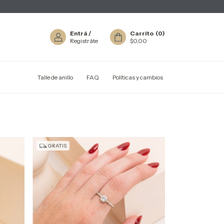
Entrá
/
Carrito
(
0
)
Registráte
$0,00
Talle de anillo
FAQ
Políticas y cambios
GRATIS