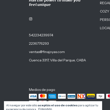
𝙃𝙖𝙨 𝙩𝙝𝙚 𝙥𝙤𝙬𝙚𝙧 𝙩𝙤 𝙢𝙖𝙠𝙚 𝙮𝙤𝙪
REGA
𝙛𝙚𝙚𝙡 𝙪𝙣𝙞𝙦𝙪𝙚
COZY
PERS
LOCA
542234239974
2236776293
ventas@finajoyas.com
Cuenca 3317, Villa del Parque, CABA
Medios de pago
Al navegar por este sitio
aceptás el uso de cookies
para agilizar tu
experiencia de compra.
Entendido