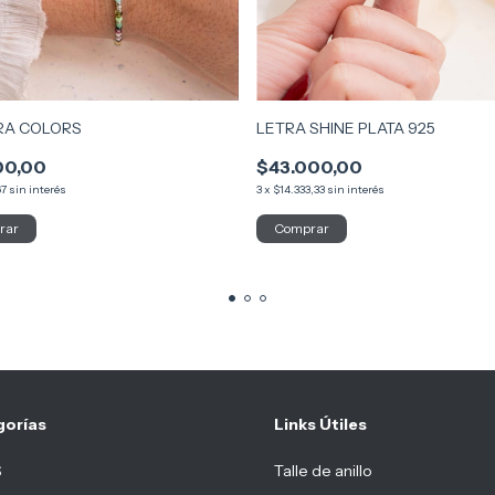
RA COLORS
LETRA SHINE PLATA 925
00,00
$43.000,00
67
sin interés
3
x
$14.333,33
sin interés
Comprar
gorías
Links Útiles
S
Talle de anillo