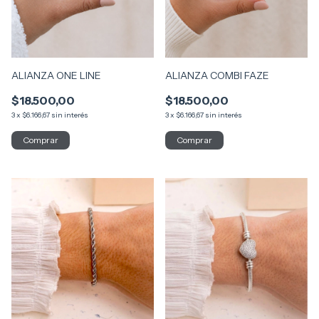
ALIANZA ONE LINE
ALIANZA COMBI FAZE
$18.500,00
$18.500,00
3
x
$6.166,67
sin interés
3
x
$6.166,67
sin interés
Comprar
Comprar