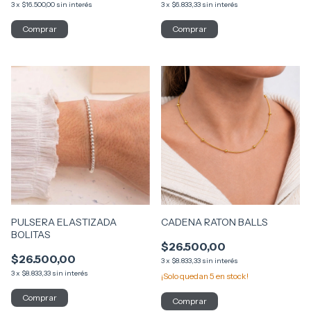
3
x
$16.500,00
sin interés
3
x
$6.833,33
sin interés
PULSERA ELASTIZADA
CADENA RATON BALLS
BOLITAS
$26.500,00
$26.500,00
3
x
$8.833,33
sin interés
3
x
$8.833,33
sin interés
¡Solo quedan
5
en stock!