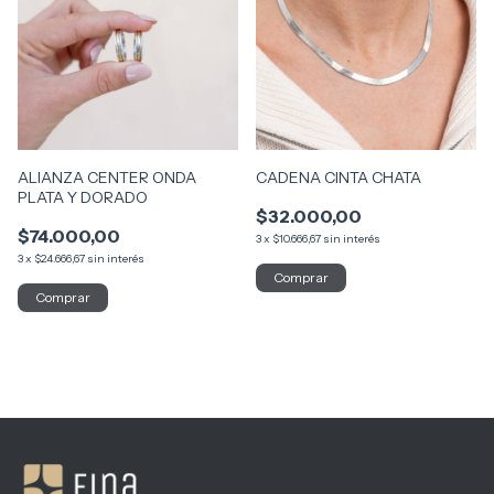
ALIANZA CENTER ONDA
CADENA CINTA CHATA
PLATA Y DORADO
$32.000,00
$74.000,00
3
x
$10.666,67
sin interés
3
x
$24.666,67
sin interés
Comprar