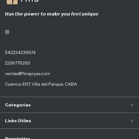
𝙃𝙖𝙨 𝙩𝙝𝙚 𝙥𝙤𝙬𝙚𝙧 𝙩𝙤 𝙢𝙖𝙠𝙚 𝙮𝙤𝙪 𝙛𝙚𝙚𝙡 𝙪𝙣𝙞𝙦𝙪𝙚
542234239974
2236776293
ventas@finajoyas.com
Cuenca 3317, Villa del Parque, CABA
Categorías
Links Útiles
Newsletter