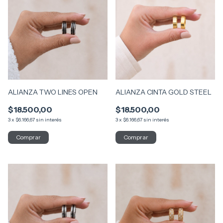
ALIANZA TWO LINES OPEN
ALIANZA CINTA GOLD STEEL
$18.500,00
$18.500,00
3
x
$6.166,67
sin interés
3
x
$6.166,67
sin interés
Comprar
Comprar