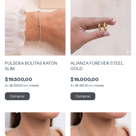
PULSERA BOLITAS RATON
ALIANZA FOREVER STEEL
SLIM
GOLD
$19.500,00
$16.000,00
3
x
$6.500,00
sin interés
3
x
$5.333,33
sin interés
Comprar