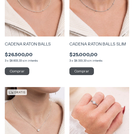
CADENA RATON BALLS
CADENA RATON BALLS SLIM
$26.500,00
$25.000,00
3
x
$8.833,33
sin interés
3
x
$8.333,33
sin interés
GRATIS