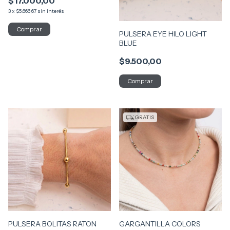
$17.000,00
3
x
$5.666,67
sin interés
PULSERA EYE HILO LIGHT
BLUE
$9.500,00
GRATIS
PULSERA BOLITAS RATON
GARGANTILLA COLORS