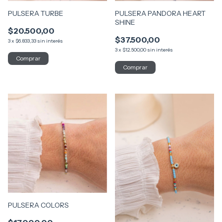
PULSERA TURBE
PULSERA PANDORA HEART
SHINE
$20.500,00
$37.500,00
3
x
$6.833,33
sin interés
3
x
$12.500,00
sin interés
Comprar
PULSERA COLORS