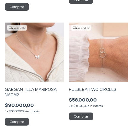
Comprar
GRATIS
GRATIS
GARGANTILLA MARIPOSA
PULSERA TWO CIRCLES
NACAR
$58.000,00
$90.000,00
3
x
$19.333,33
sin interés
3
x
$30.000,00
sin interés