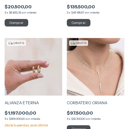
$20.500,00
$135.500,00
3
x
$6.833,33
sin interés
3
x
$45.166,67
sin interés
GRATIS
GRATIS
ALIANZA ETERNA
CORBATERO ORIANA
$1.197.000,00
$97.500,00
3
x
$399.000,00
sin interés
3
x
$32.500,00
sin interés
¡No te lo pierdas, es el último!