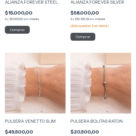
ALIANZA FOREVER STEEL
ALIANZA FOREVER SILVER
$15.000,00
$58.000,00
3
x
$5.000,00
sin interés
3
x
$19.333,33
sin interés
¡Solo quedan
2
en stock!
Comprar
Comprar
PULSERA VENETTO SLIM
PULSERA BOLITAS RATON
$49.500,00
$20.500,00