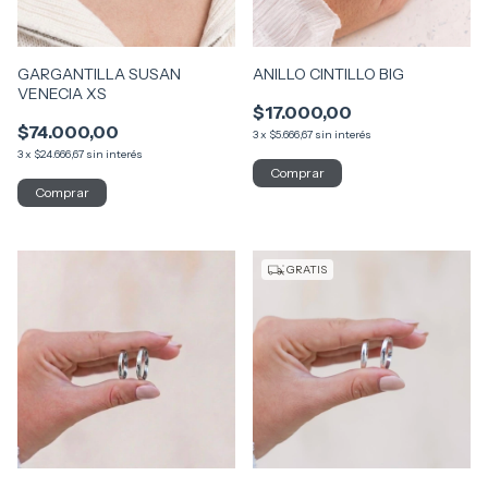
GARGANTILLA SUSAN
ANILLO CINTILLO BIG
VENECIA XS
$17.000,00
$74.000,00
3
x
$5.666,67
sin interés
3
x
$24.666,67
sin interés
Comprar
GRATIS