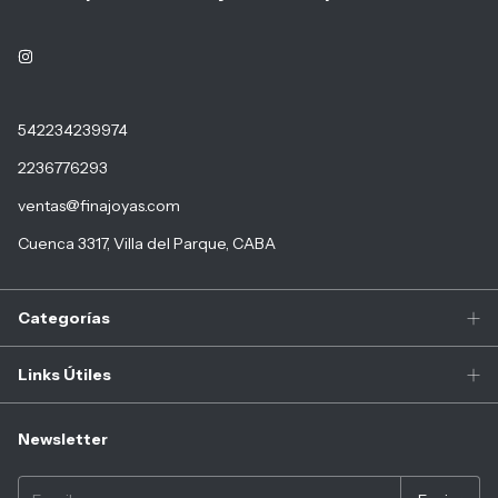
542234239974
2236776293
ventas@finajoyas.com
Cuenca 3317, Villa del Parque, CABA
Categorías
Links Útiles
Newsletter