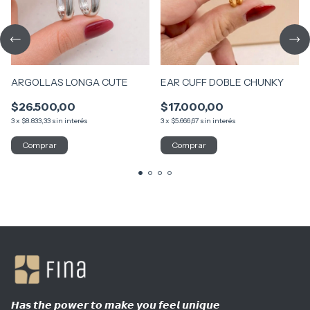
ARGOLLAS LONGA CUTE
EAR CUFF DOBLE CHUNKY
$26.500,00
$17.000,00
3
x
$8.833,33
sin interés
3
x
$5.666,67
sin interés
𝙃𝙖𝙨 𝙩𝙝𝙚 𝙥𝙤𝙬𝙚𝙧 𝙩𝙤 𝙢𝙖𝙠𝙚 𝙮𝙤𝙪 𝙛𝙚𝙚𝙡 𝙪𝙣𝙞𝙦𝙪𝙚