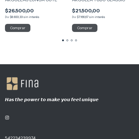
$26.500,00
$21.500,00
3
x
$8.833,33
sin interés
3
x
$7.166,67
sin interés
𝙃𝙖𝙨 𝙩𝙝𝙚 𝙥𝙤𝙬𝙚𝙧 𝙩𝙤 𝙢𝙖𝙠𝙚 𝙮𝙤𝙪 𝙛𝙚𝙚𝙡 𝙪𝙣𝙞𝙦𝙪𝙚
542234239974