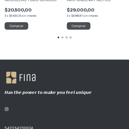
$20.500,00
$29.000,00
3
x
$6.833,33
sin interés
3
x
$9.666,67
sin interés
𝙃𝙖𝙨 𝙩𝙝𝙚 𝙥𝙤𝙬𝙚𝙧 𝙩𝙤 𝙢𝙖𝙠𝙚 𝙮𝙤𝙪 𝙛𝙚𝙚𝙡 𝙪𝙣𝙞𝙦𝙪𝙚
542234239974