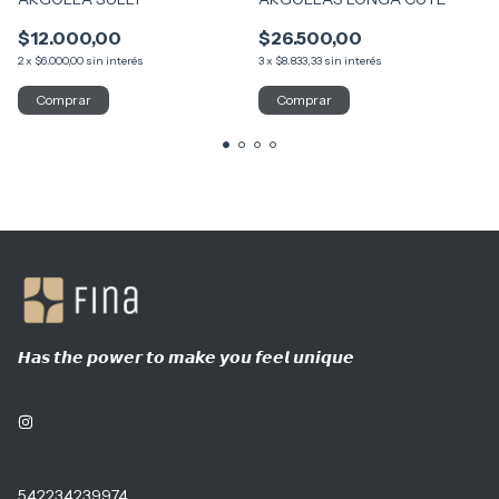
$12.000,00
$26.500,00
2
x
$6.000,00
sin interés
3
x
$8.833,33
sin interés
Comprar
𝙃𝙖𝙨 𝙩𝙝𝙚 𝙥𝙤𝙬𝙚𝙧 𝙩𝙤 𝙢𝙖𝙠𝙚 𝙮𝙤𝙪 𝙛𝙚𝙚𝙡 𝙪𝙣𝙞𝙦𝙪𝙚
542234239974