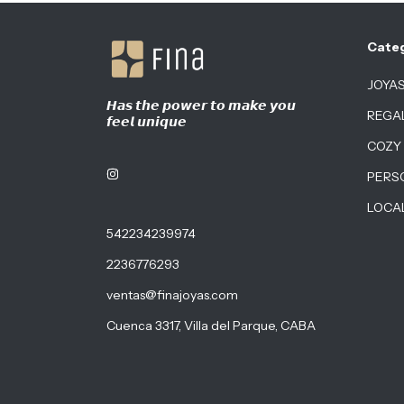
Cate
JOYA
𝙃𝙖𝙨 𝙩𝙝𝙚 𝙥𝙤𝙬𝙚𝙧 𝙩𝙤 𝙢𝙖𝙠𝙚 𝙮𝙤𝙪
REGA
𝙛𝙚𝙚𝙡 𝙪𝙣𝙞𝙦𝙪𝙚
COZY
PERS
LOCA
542234239974
2236776293
ventas@finajoyas.com
Cuenca 3317, Villa del Parque, CABA