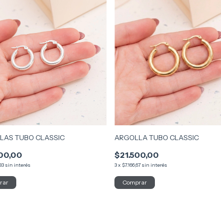
LAS TUBO CLASSIC
ARGOLLA TUBO CLASSIC
00,00
$21.500,00
33
sin interés
3
x
$7.166,67
sin interés