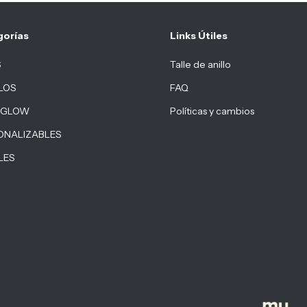
gorías
Links Útiles
S
Talle de anillo
LOS
FAQ
 GLOW
Políticas y cambios
ONALIZABLES
LES