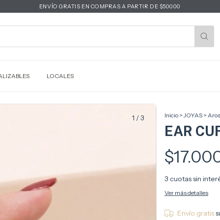
ENVÍO GRATIS EN COMPRAS A PARTIR DE $50000
LIZABLES
LOCALES
Inicio
>
JOYAS
>
Aros
1
/
3
EAR CUF
$17.00
3
cuotas sin inte
Ver más detalles
Envío gratis
s