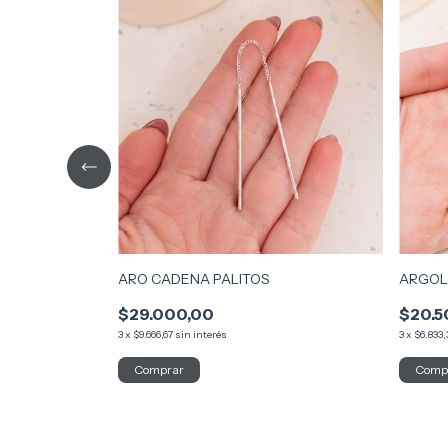
ARO CADENA PALITOS
ARGOL
$29.000,00
$20.5
3
x
$9.666,67
sin interés
3
x
$6.833,