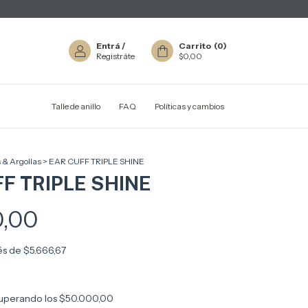
Entrá
/
Carrito
(
0
)
Registráte
$0,00
Talle de anillo
FAQ
Políticas y cambios
 & Argollas
>
EAR CUFF TRIPLE SHINE
F TRIPLE SHINE
0,00
rés de
$5.666,67
uperando los
$50.000,00