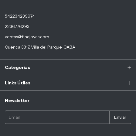
542234239974
2236776293
ventas@finajoyas.com
Cuenca 3317, Villa del Parque, CABA
Categorías
Links Útiles
Newsletter