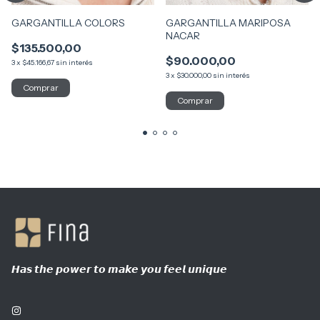
GARGANTILLA COLORS
GARGANTILLA MARIPOSA
NACAR
$135.500,00
$90.000,00
3
x
$45.166,67
sin interés
3
x
$30.000,00
sin interés
𝙃𝙖𝙨 𝙩𝙝𝙚 𝙥𝙤𝙬𝙚𝙧 𝙩𝙤 𝙢𝙖𝙠𝙚 𝙮𝙤𝙪 𝙛𝙚𝙚𝙡 𝙪𝙣𝙞𝙦𝙪𝙚