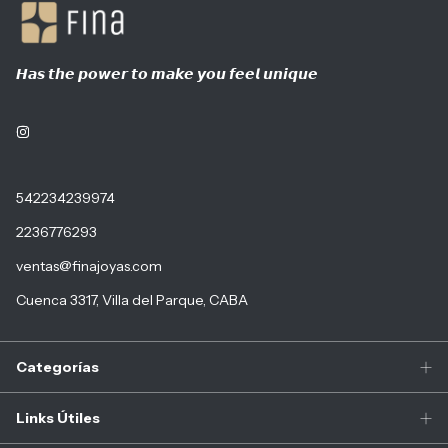
𝙃𝙖𝙨 𝙩𝙝𝙚 𝙥𝙤𝙬𝙚𝙧 𝙩𝙤 𝙢𝙖𝙠𝙚 𝙮𝙤𝙪 𝙛𝙚𝙚𝙡 𝙪𝙣𝙞𝙦𝙪𝙚
542234239974
2236776293
ventas@finajoyas.com
Cuenca 3317, Villa del Parque, CABA
Categorías
Links Útiles