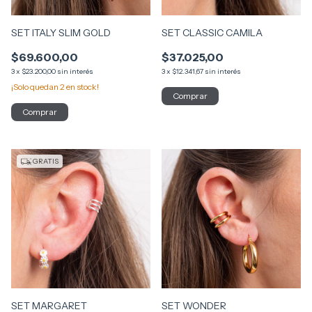
SET ITALY SLIM GOLD
SET CLASSIC CAMILA
$69.600,00
$37.025,00
3
x
$23.200,00
sin interés
3
x
$12.341,67
sin interés
¡Solo quedan
2
en stock!
GRATIS
SET MARGARET
SET WONDER