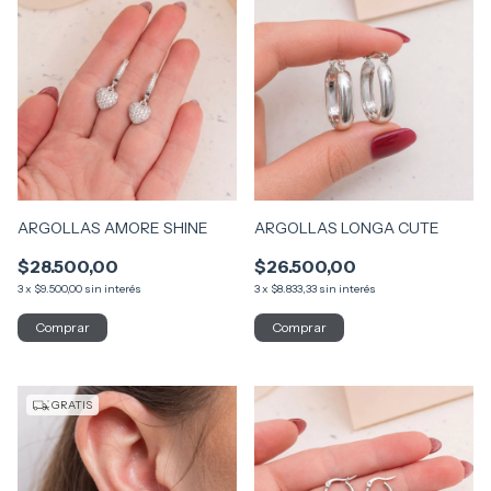
ARGOLLAS AMORE SHINE
ARGOLLAS LONGA CUTE
$28.500,00
$26.500,00
3
x
$9.500,00
sin interés
3
x
$8.833,33
sin interés
GRATIS