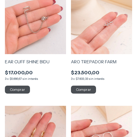
EAR CUFF SHINE BIDU
ARO TREPADOR FARM
$17.000,00
$23.500,00
3
x
$5.666,67
sin interés
3
x
$7.833,33
sin interés