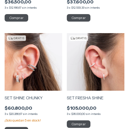
$36.500,00
$37.600,00
3
x
$12.166,67
sin interés
3
x
$12.533,33
sin interés
GRATIS
GRATIS
SET SHINE CHUNKY
SET FRESHA SHINE
$60.800,00
$105.000,00
3
x
$20.266,67
sin interés
3
x
$35.000,00
sin interés
¡Solo quedan
5
en stock!