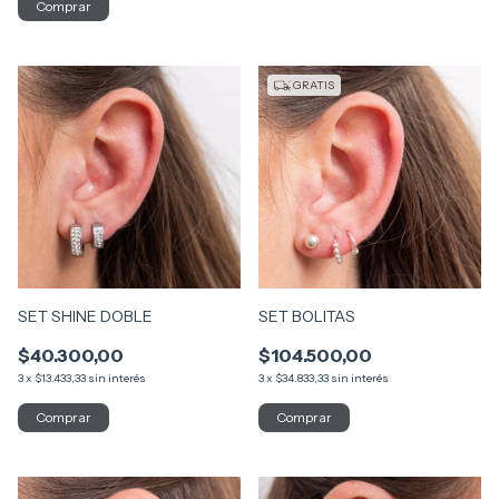
GRATIS
SET SHINE DOBLE
SET BOLITAS
$40.300,00
$104.500,00
3
x
$13.433,33
sin interés
3
x
$34.833,33
sin interés