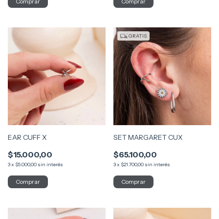
GRATIS
EAR CUFF X
SET MARGARET CUX
$15.000,00
$65.100,00
3
x
$5.000,00
sin interés
3
x
$21.700,00
sin interés