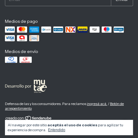
Medios de pago
Medios de envío
Defensa de las y los consumidores. Para reclamos
ingresá acá.
/
Botón de
arrepentimiento
Al navegar por este sitio
aceptás el uso de cookies
para agilizar tu
Copyright Tienda Fina - 2026. Todos los derechos reservados.
experiencia de compra.
Entendido