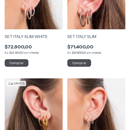
SET ITALY SLIM WHITE
SET ITALY SLIM
$72.900,00
$71.400,00
3
x
$24.300,00
sin interés
3
x
$23.800,00
sin interés
GRATIS