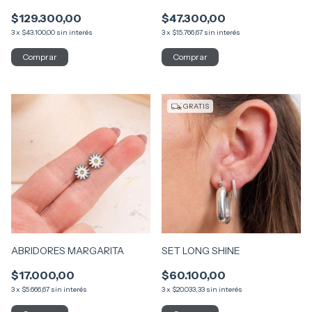
$129.300,00
$47.300,00
3
x
$43.100,00
sin interés
3
x
$15.766,67
sin interés
GRATIS
ABRIDORES MARGARITA
SET LONG SHINE
$17.000,00
$60.100,00
3
x
$5.666,67
sin interés
3
x
$20.033,33
sin interés