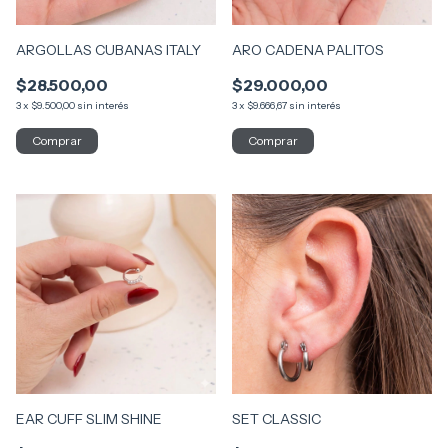
ARGOLLAS CUBANAS ITALY
ARO CADENA PALITOS
$28.500,00
$29.000,00
3
x
$9.500,00
sin interés
3
x
$9.666,67
sin interés
EAR CUFF SLIM SHINE
SET CLASSIC