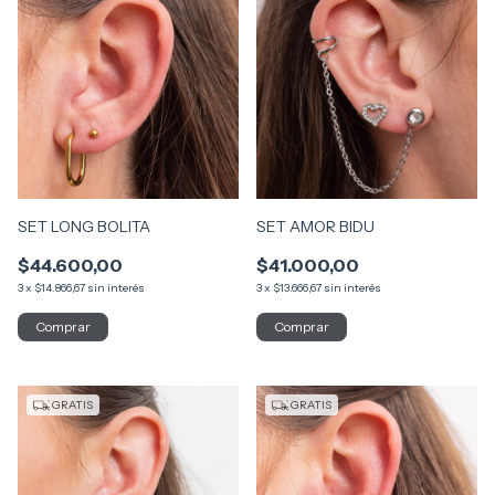
SET LONG BOLITA
SET AMOR BIDU
$44.600,00
$41.000,00
3
x
$14.866,67
sin interés
3
x
$13.666,67
sin interés
GRATIS
GRATIS