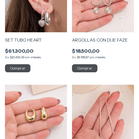
SET TUBO HEART
ARGOLLAS CON DIJE FAZE
$61.300,00
$18.500,00
3
x
$20.433,33
sin interés
3
x
$6.166,67
sin interés