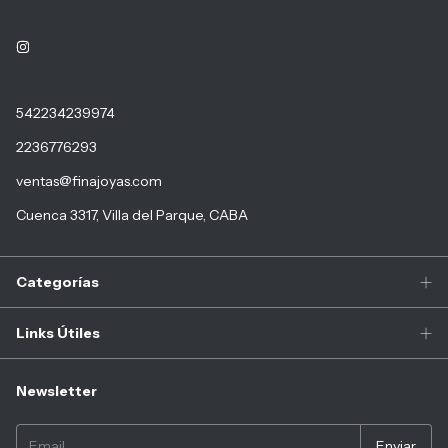
542234239974
2236776293
ventas@finajoyas.com
Cuenca 3317, Villa del Parque, CABA
Categorías
Links Útiles
Newsletter