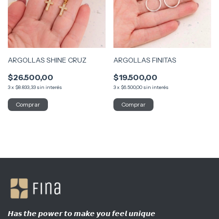
ARGOLLAS SHINE CRUZ
ARGOLLAS FINITAS
$26.500,00
$19.500,00
3
x
$8.833,33
sin interés
3
x
$6.500,00
sin interés
𝙃𝙖𝙨 𝙩𝙝𝙚 𝙥𝙤𝙬𝙚𝙧 𝙩𝙤 𝙢𝙖𝙠𝙚 𝙮𝙤𝙪 𝙛𝙚𝙚𝙡 𝙪𝙣𝙞𝙦𝙪𝙚