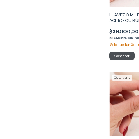
LLAVERO MIL
ACERO QUIRÚ
$38.000,00
3
x
$12.666,67
sin int
¡Solo quedan
3
en 
GRATIS