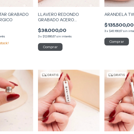
ITAR GRABADO
LLAVERO REDONDO
ARANDELA T
RGICO
GRABADO ACERO
$135.500,00
QUIRÚRGICO
$38.000,00
3
x
$45.166,67
sin int
erés
3
x
$12.666,67
sin interés
stock!
GRATIS
GRATIS