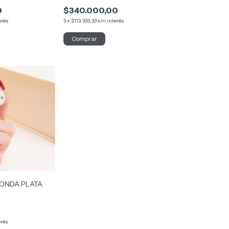
0
$340.000,00
erés
3
x
$113.333,33
sin interés
ONDA PLATA
erés