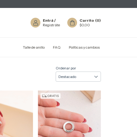
Entrá
/
Carrito
(
0
)
Registráte
$0,00
Talle de anillo
FAQ
Políticas y cambios
Ordenar por
GRATIS