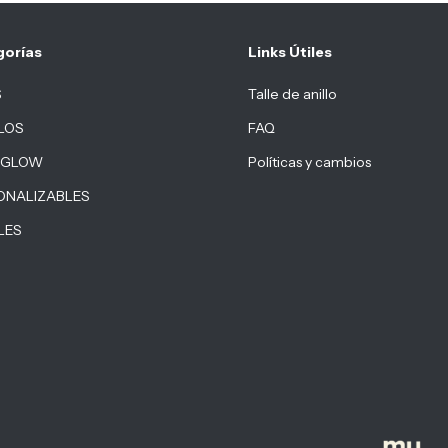
gorías
Links Útiles
S
Talle de anillo
LOS
FAQ
 GLOW
Políticas y cambios
ONALIZABLES
LES