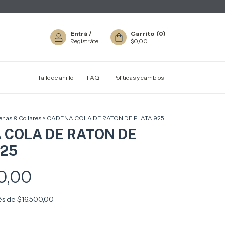
Entrá
/
Carrito
(
0
)
Registráte
$0,00
Talle de anillo
FAQ
Políticas y cambios
nas & Collares
>
CADENA COLA DE RATON DE PLATA 925
 COLA DE RATON DE
925
0,00
rés de
$16.500,00