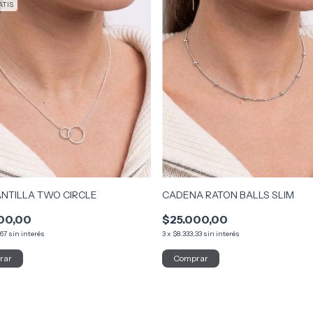
TIS
NTILLA TWO CIRCLE
CADENA RATON BALLS SLIM
00,00
$25.000,00
,67
sin interés
3
x
$8.333,33
sin interés