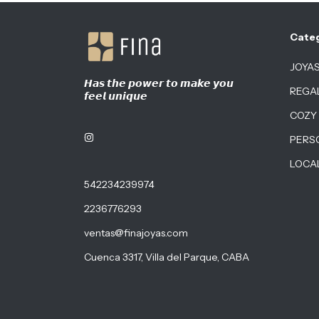
Cate
JOYA
𝙃𝙖𝙨 𝙩𝙝𝙚 𝙥𝙤𝙬𝙚𝙧 𝙩𝙤 𝙢𝙖𝙠𝙚 𝙮𝙤𝙪
REGA
𝙛𝙚𝙚𝙡 𝙪𝙣𝙞𝙦𝙪𝙚
COZY
PERS
LOCA
542234239974
2236776293
ventas@finajoyas.com
Cuenca 3317, Villa del Parque, CABA