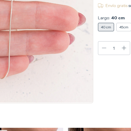
Envío gratis
s
Largo:
40 cm
40 cm
45cm