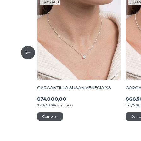
GRATIS
GRA
GARGANTILLA SUSAN VENECIA XS
GARGA
$74.000,00
$66.5
3
x
$24.666,67
sin interés
3
x
$22.166