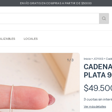
ENVÍO GRATIS EN COMPRAS A PARTIR DE $50000
LIZABLES
LOCALES
Inicio
>
JOYAS
>
Cade
1
/
3
CADENA
PLATA 
$49.50
3
cuotas sin inte
Ver más detalles