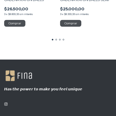
$26.500,00
$25.000,00
3
x
$8.833,33
sin interés
3
x
$8.333,33
sin interés
𝙃𝙖𝙨 𝙩𝙝𝙚 𝙥𝙤𝙬𝙚𝙧 𝙩𝙤 𝙢𝙖𝙠𝙚 𝙮𝙤𝙪 𝙛𝙚𝙚𝙡 𝙪𝙣𝙞𝙦𝙪𝙚