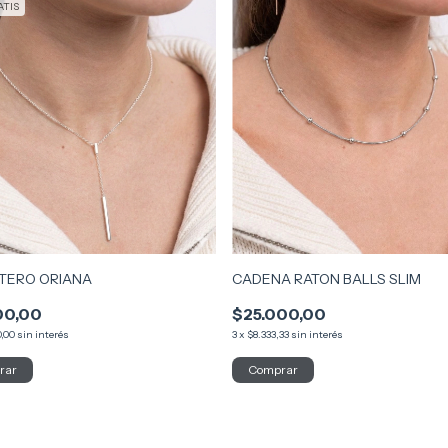
TIS
TERO ORIANA
CADENA RATON BALLS SLIM
00,00
$25.000,00
0,00
sin interés
3
x
$8.333,33
sin interés