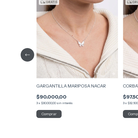
GRATIS
GRA
GARGANTILLA MARIPOSA NACAR
CORBA
$90.000,00
$97.5
3
x
$30.000,00
sin interés
3
x
$32.50