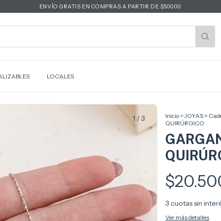
ENVÍO GRATIS EN COMPRAS A PARTIR DE $50000
LIZABLES
LOCALES
Inicio
>
JOYAS
>
Cade
1
/
3
QUIRÚRGICO
GARGAN
QUIRÚR
$20.50
3
cuotas sin inte
Ver más detalles