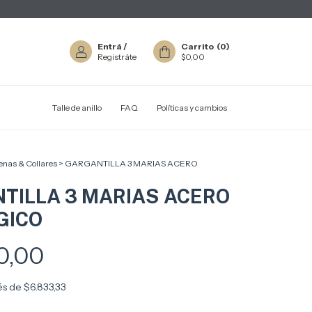
Entrá
/
Carrito
(
0
)
Registráte
$0,00
Talle de anillo
FAQ
Políticas y cambios
nas & Collares
>
GARGANTILLA 3 MARIAS ACERO
TILLA 3 MARIAS ACERO
GICO
0,00
rés de
$6.833,33