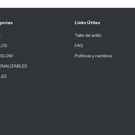
gorías
Links Útiles
S
Talle de anillo
LOS
FAQ
 GLOW
Políticas y cambios
ONALIZABLES
LES