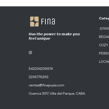
Cate
JOYA
𝙃𝙖𝙨 𝙩𝙝𝙚 𝙥𝙤𝙬𝙚𝙧 𝙩𝙤 𝙢𝙖𝙠𝙚 𝙮𝙤𝙪
REGA
𝙛𝙚𝙚𝙡 𝙪𝙣𝙞𝙦𝙪𝙚
COZY
PERS
LOCA
542234239974
2236776293
ventas@finajoyas.com
Cuenca 3317, Villa del Parque, CABA