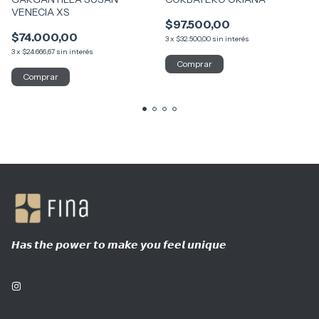
VENECIA XS
$97.500,00
$74.000,00
3
x
$32.500,00
sin interés
3
x
$24.666,67
sin interés
𝙃𝙖𝙨 𝙩𝙝𝙚 𝙥𝙤𝙬𝙚𝙧 𝙩𝙤 𝙢𝙖𝙠𝙚 𝙮𝙤𝙪 𝙛𝙚𝙚𝙡 𝙪𝙣𝙞𝙦𝙪𝙚